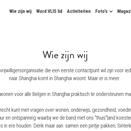
Wie zijn wij
Word VLIS lid
Activiteiten
Foto's
Magaz
Wie zijn wij
rijwilligersorganisatie die een eerste contactpunt wil zijn voor ied
naar Shanghai komt in Shanghai woont. Maar er is meer…
n wonen voor alle Belgen in Shanghai praktisch te ondersteunen 
terecht kunt met vragen over wonen, onderwijs, gezondheid, voeding
uur en ontspanning waarbij we de band met ons "thuis"land koest
es in ere houden. Denk maar aan: samen een pintje pakken, Sinterk