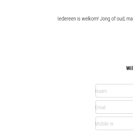
Iedereen is welkom! Jong of oud, man
Wi
Naam
Email
Mobile nr